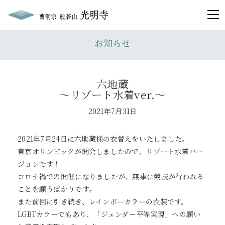
togg
お知らせ
六地蔵
〜リゾート水着ver.〜
2021年7月31日
2021年7月24日に六地蔵様の衣替えをいたしました。
東京オリンピックが開会しましたので、リゾート水着バー
ジョンです！
コロナ禍での開催になりましたが、無事に競技が行われる
ことを願うばかりです。
また前回に引き続き、レインボーカラーの衣装です。
LGBTカラーでもあり、「ジェンダー平等実現」への願い